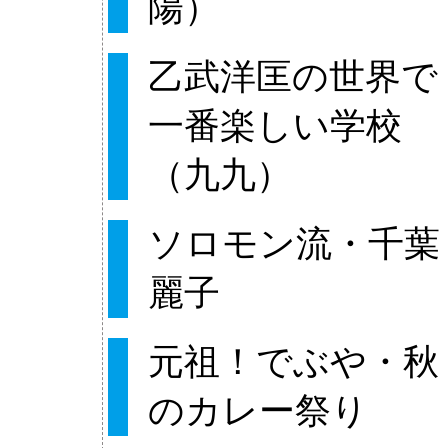
陽）
乙武洋匡の世界で
一番楽しい学校
（九九）
ソロモン流・千葉
麗子
元祖！でぶや・秋
のカレー祭り