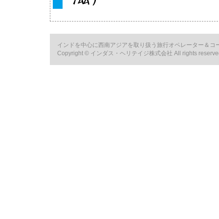
インドを中心に西南アジアを取り扱う旅行オペレーター＆コ
Copyright © インダス・ヘリテイジ株式会社 All rights reserve