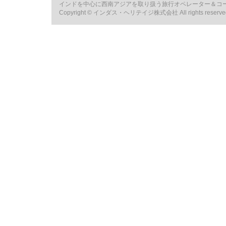
インドを中心に西南アジアを取り扱う旅行オペレーター＆コ
Copyright © インダス・ヘリテイジ株式会社 All rights reserve