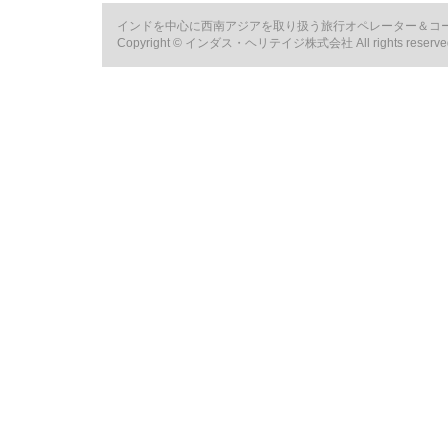
インドを中心に西南アジアを取り扱う旅行オペレーター＆コ
Copyright © インダス・ヘリテイジ株式会社 All rights reserve