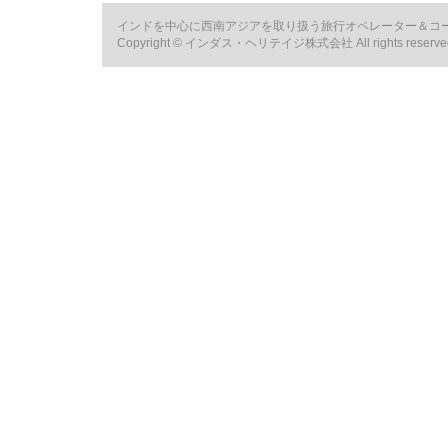
インドを中心に西南アジアを取り扱う旅行オペレーター＆コ
Copyright © インダス・ヘリテイジ株式会社 All rights reserve